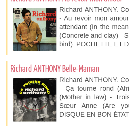
Richard ANTHONY. Col
- Au revoir mon amour
attendant (In the mean
(Concrete and clay) - S´
bird). POCHETTE ET 
Richard ANTHONY Belle-Maman
Richard ANTHONY. Col
- Ça tourne rond (Afr
(Mother in law) - Troi
Sœur Anne (Are yo
DISQUE EN BON ÉTAT