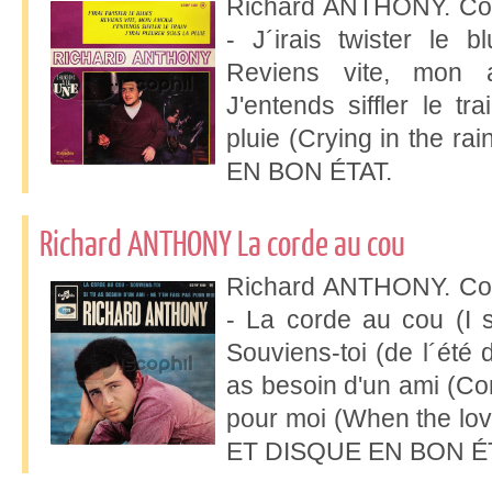
Richard ANTHONY. Col
- J´irais twister le b
Reviens vite, mon 
J'entends siffler le tra
pluie (Crying in the 
EN BON ÉTAT.
Richard ANTHONY La corde au cou
Richard ANTHONY. Col
- La corde au cou (I 
Souviens-toi (de l´été 
as besoin d'un ami (Com
pour moi (When the lo
ET DISQUE EN BON ÉT