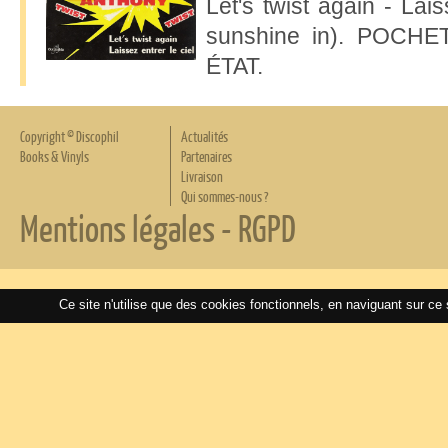
Let's twist again - Lais
sunshine in). POCH
ÉTAT.
Copyright © Discophil
Actualités
Books & Vinyls
Partenaires
Livraison
Qui sommes-nous ?
Mentions légales
-
RGPD
Ce site n'utilise que des cookies fonctionnels, en naviguant sur ce 