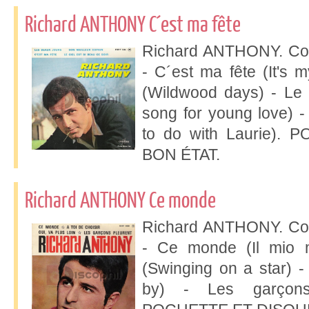
Richard ANTHONY C´est ma fête
Richard ANTHONY. Col
- C´est ma fête (It's 
(Wildwood days) - Le c
song for young love) -
to do with Laurie)
BON ÉTAT.
Richard ANTHONY Ce monde
Richard ANTHONY. Col
- Ce monde (Il mio m
(Swinging on a star) -
by) - Les garçons 