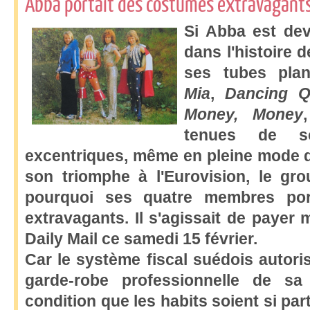
Abba portait des costumes extravagants
Si Abba est de
dans l'histoire 
ses tubes pla
Mia
,
Dancing 
Money, Money
tenues de s
excentriques, même en pleine mode d
son triomphe à l'Eurovision, le gro
pourquoi ses quatre membres por
extravagants. Il s'agissait de payer 
Daily Mail ce samedi 15 février.
Car le système fiscal suédois autori
garde-robe professionnelle de sa 
condition que les habits soient si part