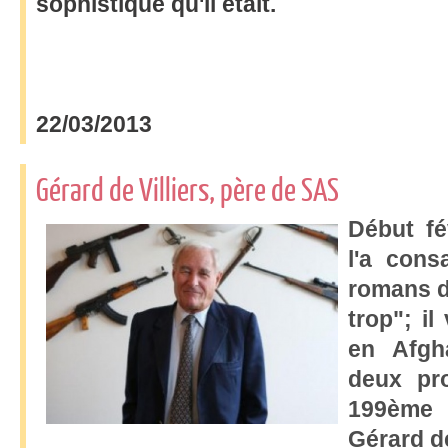
sophistiqué qu'il était.
22/03/2013
Gérard de Villiers, père de SAS
Début fé
l'a cons
romans d
trop"; il
en Afgh
deux pr
199ème 
Gérard de