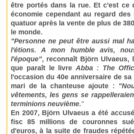
être portés dans la rue. Et c'est ce 
économie cependant au regard des 
quatuor après la vente de plus de 38
le monde.
"Personne ne peut être aussi mal ha
l'étions.
A mon humble avis, nous 
l'époque"
, reconnaît Björn Ulvaeus, l
que paraît le livre
Abba : The Offi
l'occasion du 40e anniversaire de sa v
mari de la chanteuse ajoute :
"N
o
vêtements, les gens se rappelleraie
terminions neuvième.
"
En 2007, Björn Ulvaeus a été accusé
fisc 85 millions de couronnes suéd
d'euros, à la suite de fraudes répété