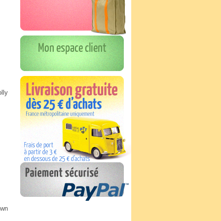
Mon espace client
lly
own