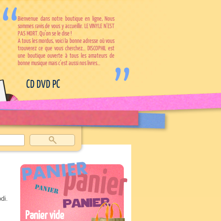
Bienvenue dans notre boutique en ligne, Nous
sommes ravis de vous y accueillir. LE VINYLE N'EST
PAS MORT. Qu'on se le dise !
A tous les mordus, voici la bonne adresse où vous
trouverez ce que vous cherchez... DISCOPHIL est
une boutique ouverte à tous les amateurs de
bonne musique mais c'est aussi nos livres...
CD DVD PC
di.
Panier vide