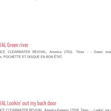
AL Green river
CE CLEARWATER REVIVAL. America 17011. Titres : - Green rive
n. POCHETTE ET DISQUE EN BON ÉTAT.
AL Lookin´ out my back door
 CLEARWATER REVIVAL. America-Fantasy 17018. Titres : - Lookin´ out