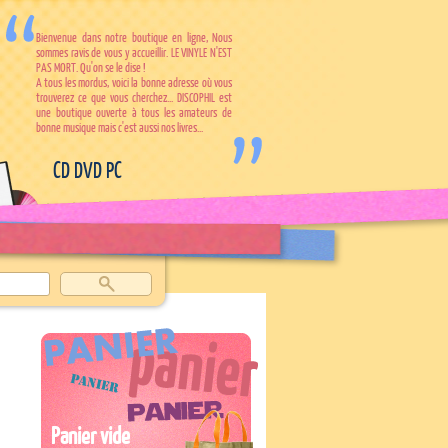
Bienvenue dans notre boutique en ligne, Nous
sommes ravis de vous y accueillir. LE VINYLE N'EST
PAS MORT. Qu'on se le dise !
A tous les mordus, voici la bonne adresse où vous
trouverez ce que vous cherchez... DISCOPHIL est
une boutique ouverte à tous les amateurs de
bonne musique mais c'est aussi nos livres...
CD DVD PC
Panier vide