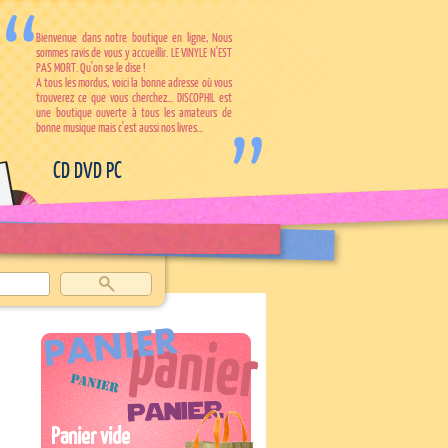
Bienvenue dans notre boutique en ligne, Nous
sommes ravis de vous y accueillir. LE VINYLE N'EST
PAS MORT. Qu'on se le dise !
A tous les mordus, voici la bonne adresse où vous
trouverez ce que vous cherchez... DISCOPHIL est
une boutique ouverte à tous les amateurs de
bonne musique mais c'est aussi nos livres...
CD DVD PC
Panier vide