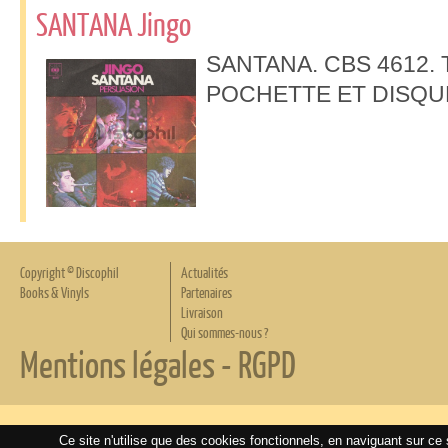
SANTANA Jingo
SANTANA. CBS 4612. Tit
POCHETTE ET DISQUE
Copyright © Discophil
Actualités
Books & Vinyls
Partenaires
Livraison
Qui sommes-nous ?
Mentions légales
-
RGPD
Ce site n'utilise que des cookies fonctionnels, en naviguant sur ce 