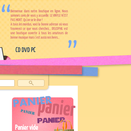
Bienvenue dans notre boutique en ligne, Nous
sommes ravis de vous y accueillir. LE VINYLE N'EST
PAS MORT. Qu'on se le dise !
A tous les mordus, voici la bonne adresse où vous
trouverez ce que vous cherchez... DISCOPHIL est
une boutique ouverte à tous les amateurs de
bonne musique mais c'est aussi nos livres...
CD DVD PC
Panier vide