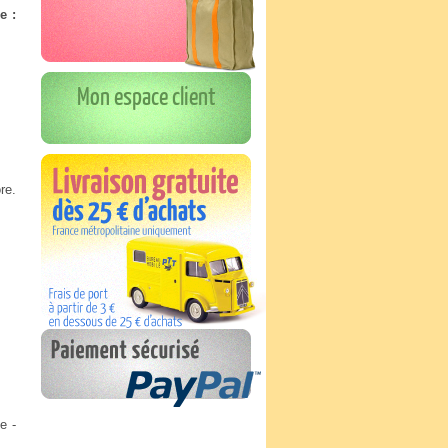
e :
Mon espace client
re.
e -