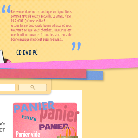
Bienvenue dans notre boutique en ligne, Nous
sommes ravis de vous y accueillir. LE VINYLE N'EST
PAS MORT. Qu'on se le dise !
A tous les mordus, voici la bonne adresse où vous
trouverez ce que vous cherchez... DISCOPHIL est
une boutique ouverte à tous les amateurs de
bonne musique mais c'est aussi nos livres...
CD DVD PC
m'e
 ET
Panier vide