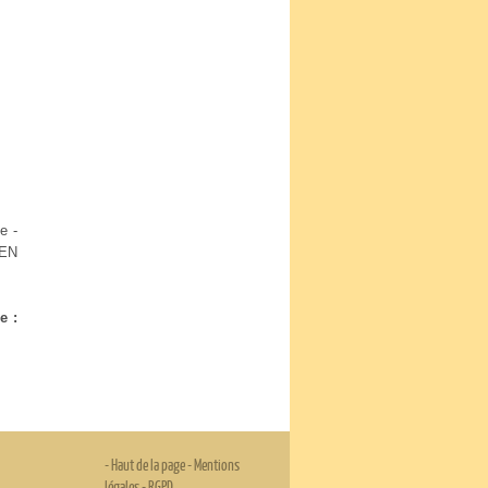
e -
 EN
e :
-
Haut de la page
-
Mentions
légales
-
RGPD