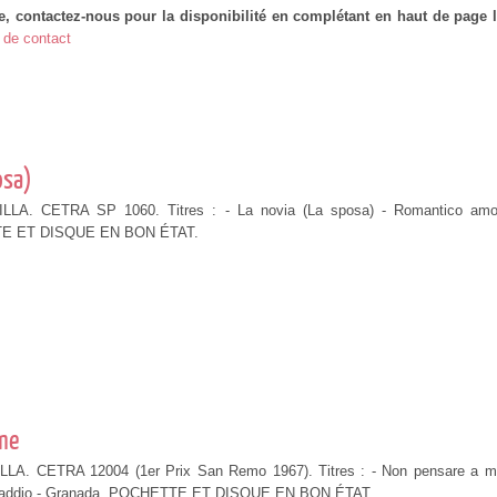
e, contactez-nous pour la disponibilité en complétant en haut de page l
 de contact
osa)
ILLA. CETRA SP 1060. Titres : - La novia (La sposa) - Romantico amo
E ET DISQUE EN BON ÉTAT.
 me
ILLA. CETRA 12004 (1er Prix San Remo 1967). Titres : - Non pensare a m
i addio - Granada. POCHETTE ET DISQUE EN BON ÉTAT.