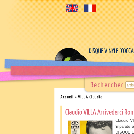
DISQUE VINYLE D'OCC
Rechercher
Accueil
> VILLA Claudio
Claudio VILLA Arrivederci Ro
Claudio V
'mparato 
DISQUE E