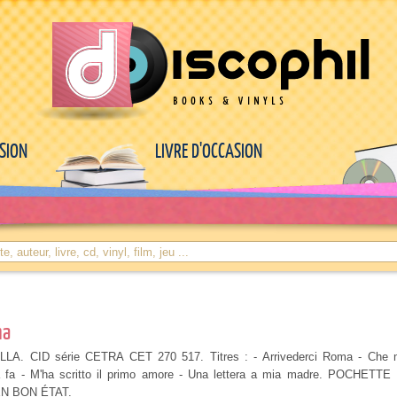
ASION
LIVRE D'OCCASION
ma
ILLA. CID série CETRA CET 270 517. Titres : - Arrivederci Roma - Che 
a fa - M'ha scritto il primo amore - Una lettera a mia madre. POCHETTE
N BON ÉTAT.